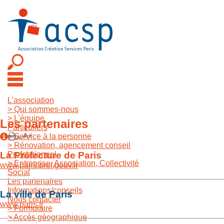
L'association
>
Qui sommes-nous
>
L'équipe
Les partenaires
Particuliers
>
Service à la personne
>
Rénovation, agencement conseil
La Préfecture de Paris
Professionnel
>
Entreprise, Association, Collectivité
www.paris.pref.gouv.fr
Social
Les partenaires
Informations/conseils
La ville de Paris
Nous contacter
www.paris.fr
>
Formulaire
>
Accès géographique