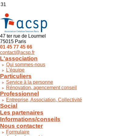
31
47 ter rue de Lourmel
75015 Paris
01 45 77 45 66
contact@acsp.fr
L'association
Qui sommes-nous
L'équipe
Particuliers
Service à la personne
Rénovation, agencement conseil
Professionnel
Entreprise, Association, Collectivité
Social
Les partenaires
Informations/conseils
Nous contacter
Formulaire