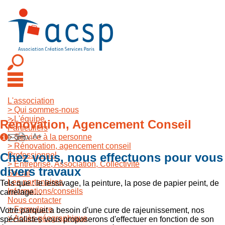
L'association
>
Qui sommes-nous
>
L'équipe
Rénovation, Agencement Conseil
Particuliers
>
Service à la personne
>
Rénovation, agencement conseil
Chez vous, nous effectuons pour vous
Professionnel
>
Entreprise, Association, Collectivité
divers travaux
Social
Les partenaires
Tels que : le lessivage, la peinture, la pose de papier peint, de
Informations/conseils
carrelage…
Nous contacter
>
Formulaire
Votre parquet a besoin d'une cure de rajeunissement, nos
>
Accès géographique
spécialistes vous proposerons d'effectuer en fonction de son