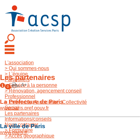
L'association
>
Qui sommes-nous
>
L'équipe
Les partenaires
Particuliers
>
Service à la personne
0
>
Rénovation, agencement conseil
Professionnel
La Préfecture de Paris
>
Entreprise, Association, Collectivité
Social
www.paris.pref.gouv.fr
Les partenaires
Informations/conseils
Nous contacter
La ville de Paris
>
Formulaire
www.paris.fr
>
Accès géographique