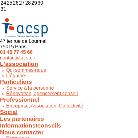
24
25
26
27
28
29
30
31
47 ter rue de Lourmel
75015 Paris
01 45 77 45 66
contact@acsp.fr
L'association
Qui sommes-nous
L'équipe
Particuliers
Service à la personne
Rénovation, agencement conseil
Professionnel
Entreprise, Association, Collectivité
Social
Les partenaires
Informations/conseils
Nous contacter